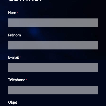
Nom
*
Prénom
E-mail
*
Téléphone
*
Objet