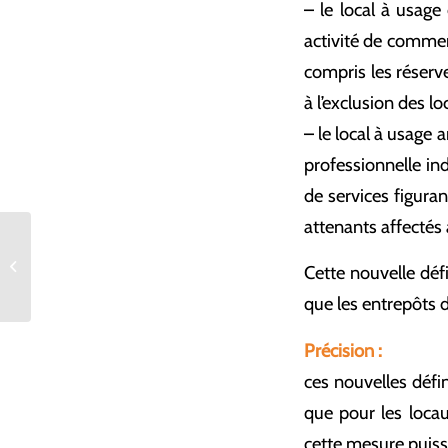
– le local à usage 
activité de commer
compris les réserv
à l’exclusion des l
– le local à usage a
professionnelle in
de services figura
attenants affectés à
Un livre blanc pour déployer
Cette nouvelle déf
l’intelligence artificielle
que les entrepôts d
Précision :
ces nouvelles défi
que pour les locau
cette mesure puiss