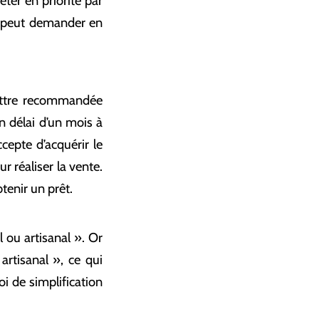
eter en priorité par
 il peut demander en
lettre recommandée
un délai d’un mois à
cepte d’acquérir le
r réaliser la vente.
btenir un prêt.
 ou artisanal ». Or
artisanal », ce qui
oi de simplification