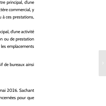
tre principal, d’une
ctère commercial, y
 à ces prestations,
cipal, d’une activité
on ou de prestation
et les emplacements
Re
if de bureaux ainsi
po
 mai 2026. Sachant
concernées pour que