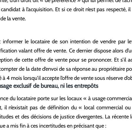
nte, d’un droit dit « de préférence » qui lui permet de l’ach
candidat à l’acquisition. Et si ce droit n’est pas respecté,
 de la vente.
it informer le locataire de son intention de vendre par 
fication valant offre de vente. Ce dernier dispose alors d’
ption de cette offre de vente pour se prononcer. Et s’il ac
à compter de la date d’envoi de sa réponse au propriétaire pou
é à 4 mois lorsqu’il accepte l’offre de vente sous réserve d’o
usage exclusif de bureau, ni les entrepôts
ence du locataire porte sur les locaux « à usage commercial
, il n’existait pas de définition du « local commercial ou 
titudes et des décisions de justice divergentes. La récente l
e a mis fin à ces incertitudes en précisant que :