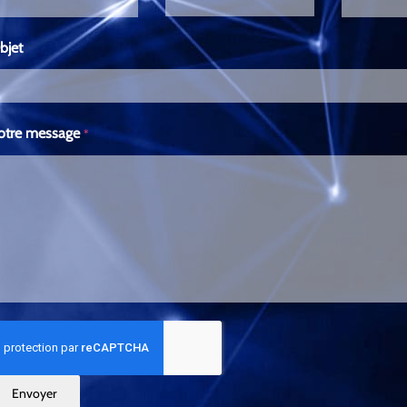
bjet
otre message
*
Envoyer