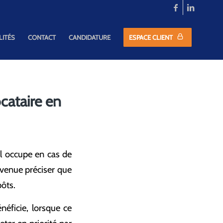
LITÉS
CONTACT
CANDIDATURE
ESPACE CLIENT
ocataire en
’il occupe en cas de
 venue préciser que
pôts.
éficie, lorsque ce