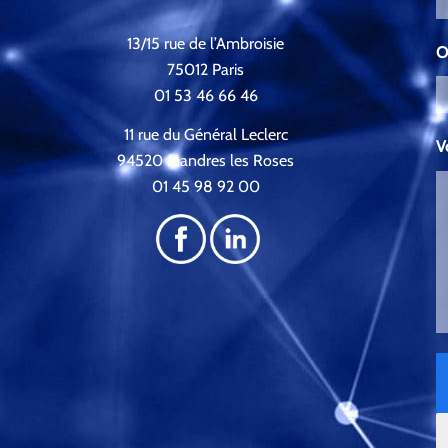
13/15 rue de l’Ambroisie
O
75012 Paris
01 53 46 66 46
11 rue du Général Leclerc
V
94520 Mandres les Roses
01 45 98 92 00