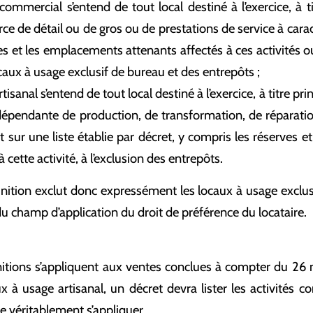
commercial s’entend de tout local destiné à l’exercice, à ti
ce de détail ou de gros ou de prestations de service à cara
es et les emplacements attenants affectés à ces activités ou
ocaux à usage exclusif de bureau et des entrepôts ;
rtisanal s’entend de tout local destiné à l’exercice, à titre prin
dépendante de production, de transformation, de réparati
nt sur une liste établie par décret, y compris les réserves 
 cette activité, à l’exclusion des entrepôts.
inition exclut donc expressément les locaux à usage exclus
u champ d’application du droit de préférence du locataire.
nitions s’appliquent aux ventes conclues à compter du 26
x à usage artisanal, un décret devra lister les activités 
e véritablement s’appliquer.