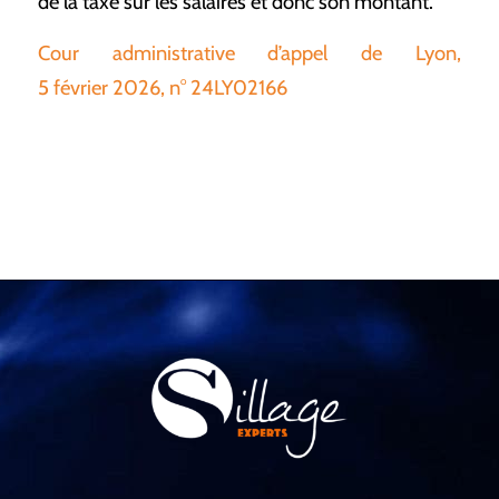
de la taxe sur les salaires et donc son montant.
Cour administrative d’appel de Lyon,
5 février 2026, n° 24LY02166