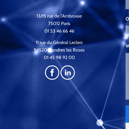
13/15 rue de l’Ambroisie
O
75012 Paris
01 53 46 66 46
11 rue du Général Leclerc
V
94520 Mandres les Roses
01 45 98 92 00