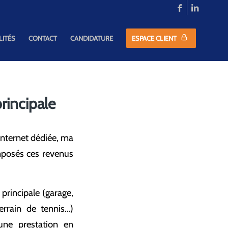
LITÉS
CONTACT
CANDIDATURE
ESPACE CLIENT
rincipale
internet dédiée, ma
mposés ces revenus
principale (garage,
errain de tennis…)
une prestation en