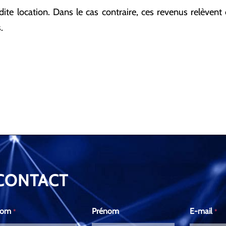
te location. Dans le cas contraire, ces revenus relèvent
.
CONTACT
Nom
Prénom
E-mail
*
*