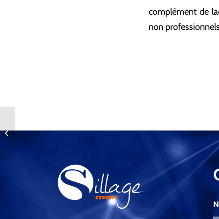
complément de ladi
non professionnels
Déduction fiscale des loyers d’une
voiture