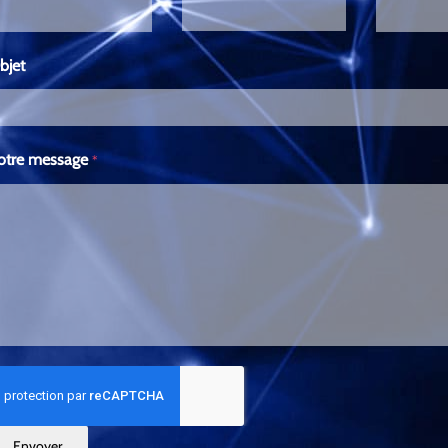
bjet
otre message
*
Envoyer