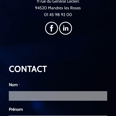
11 rue du Général Leclerc
94520 Mandres les Roses
01 45 98 92 00
CONTACT
Nom
*
Prénom