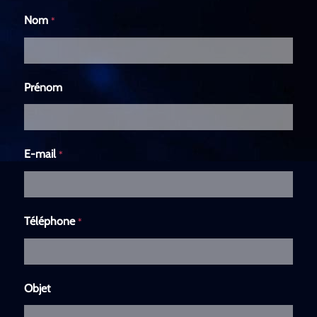
Nom
*
Prénom
E-mail
*
Téléphone
*
Objet