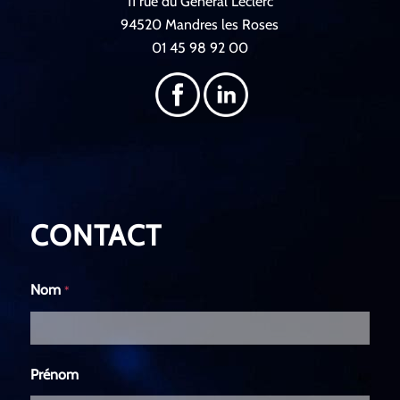
11 rue du Général Leclerc
94520 Mandres les Roses
01 45 98 92 00
CONTACT
Nom
*
Prénom