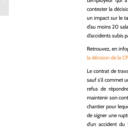
L’employeur qui a
précisions attendues !
contester la décisi
un impact sur le ta
d’au moins 20 sala
d’accidents subis 
Retrouvez, en info
la décision de la 
Le contrat de travai
sauf s’il commet u
refus de répondre
maintenir son contr
chantier pour leque
de signer une rupt
d’un accident du t