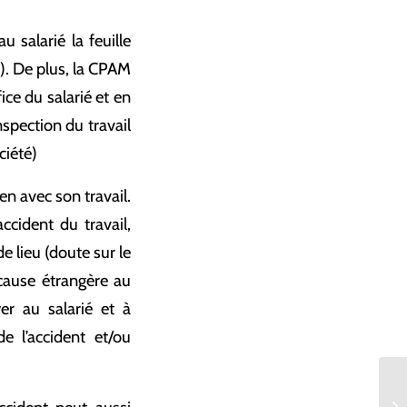
 salarié la feuille
). De plus, la CPAM
ce du salarié et en
nspection du travail
ciété)
ien avec son travail.
ccident du travail,
 lieu (doute sur le
e cause étrangère au
er au salarié et à
e l’accident et/ou
De