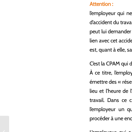
Attention :
l’employeur qui ne
d’accident du trav
peut lui demander 
lien avec cet accid
est, quant à elle,
C’est la CPAM qui dé
À ce titre, l’empl
émettre des « rése
lieu et l’heure de 
travail. Dans ce 
l’employeur un qu
procéder à une en
Exonération des dons familiaux : des