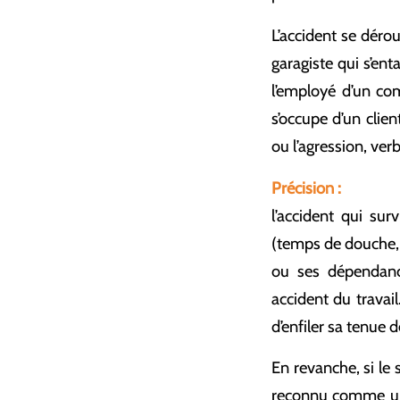
L’accident se dérou
garagiste qui s’ent
l’employé d’un co
s’occupe d’un clie
ou l’agression, ver
Précision :
l’accident qui sur
(temps de douche, 
ou ses dépendance
accident du travail
d’enfiler sa tenue d
En revanche, si le 
reconnu comme un 