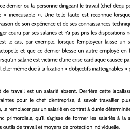
ce dernier ou la personne dirigeant le travail (chef d’équip
« inexcusable ». Une telle faute est reconnue lorsque
raison de son expérience et de ses connaissances techniqu
er couru par ses salariés et n’a pas pris les dispositions n
est le cas, par exemple, lorsque l’employeur laisse un s
topelle et que ce dernier blesse un autre employé en l
rsqu’un salarié est victime d’une crise cardiaque causée par
l elle-même due à la fixation « d’objectifs inatteignables » 
t de travail est un salarié absent. Derrière cette lapali
intes pour le chef d’entreprise, à savoir travailler p
ié, le remplacer par un salarié en contrat à durée déterminé
c primordiale, qu’il s’agisse de former les salariés à la 
rs outils de travail et moyens de protection individuelle.