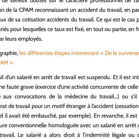
 de sérieux doutes sur le caractère professionnel de l’a
on de la CPAM reconnaissant un accident du travail, en parti
ux de sa cotisation accidents du travail. Ce qui est le cas 
riés pour lesquelles ce taux est fixé, en tout ou partie, en
par leurs employés.
graphie,
les différentes étapes intervenant « De la survena
CPAM »
l d’un salarié en arrêt de travail est suspendu. Et il est int
ne faute grave (exercice d’une activité concurrente de cell
 aux convocations de la médecine du travail…) ou s’il
at de travail pour un motif étranger à l’accident (cessation 
l il avait été embauché, par exemple). En revanche, il est 
ure conventionnelle homologuée avec un salarié en arrêt d
ravail. Le salarié a alors droit à l’indemnité légale ou