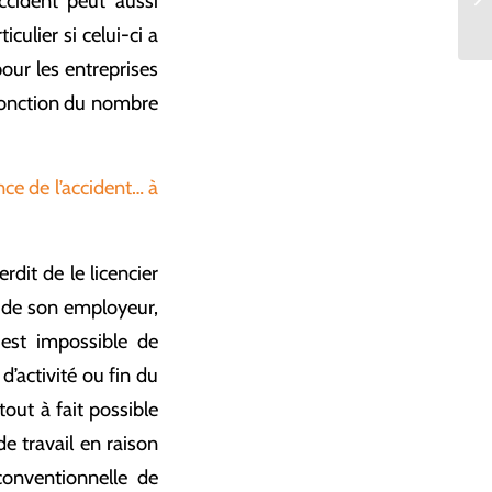
ccident peut aussi
pr
culier si celui-ci a
pour les entreprises
 fonction du nombre
nce de l’accident… à
erdit de le licencier
e de son employeur,
 est impossible de
d’activité ou fin du
tout à fait possible
e travail en raison
 conventionnelle de