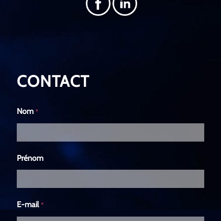
CONTACT
Nom
*
Prénom
E-mail
*